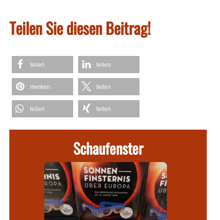
Teilen Sie diesen Beitrag!
teilen
teilen
merken
teilen
teilen
teilen
Schaufenster