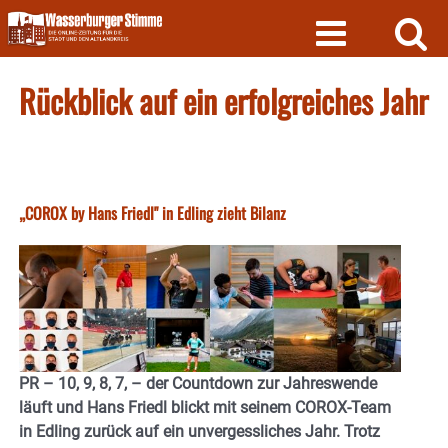
Skip
to
content
Rückblick auf ein erfolgreiches Jahr
„COROX by Hans Friedl" in Edling zieht Bilanz
PR – 10, 9, 8, 7, – der Countdown zur Jahreswende
läuft und Hans Friedl blickt mit seinem COROX-Team
in Edling zurück auf ein unvergessliches Jahr. Trotz