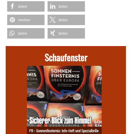
teilen
teilen
merken
teilen
teilen
teilen
Schaufenster