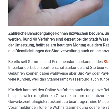
Zahlreiche Behördengänge können inzwischen bequem, unko
werden. Rund 40 Verfahren sind derzeit bei der Stadt Wass
der Umsetzung, heißt es am heutigen Montag aus dem Rath
alle Dienstleistungen der Stadtverwaltung auch online anz
Bereits seit Sommer sind Personenstandsurkunden des
St
Eheurkunde, Lebenspartnerschaftsurkunde und Sterbeurkun
Gebühren können dabei wahlweise über GiroPay oder PayPa
viele Kunden, weil das Standesamt Wasserburg auch für b
Kürzlich kam bei den Online-Verfahren auch eine ganze R
beispielsweise möglich, ein Gewerbe an-, um- oder abzume
Gewerbezentralregisterauskunft zu beantragen, eine Meld
Voranmeldungen für eine Wohnsitzanmeldung oder einen U