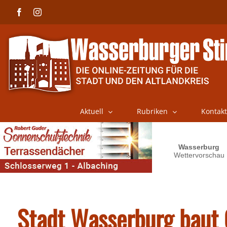
Skip
Facebook
Instagram
to
content
Aktuell
Rubriken
Kontakt
Stadt Wasserburg baut 