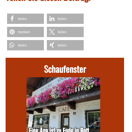
teilen
teilen
merken
teilen
teilen
teilen
Schaufenster