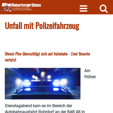
Skip
to
content
Unfall mit Polizeifahrzeug
Dienst-Pkw überschlägt sich auf Autobahn - Zwei Beamte
verletzt
Am
frühen
Dienstagabend kam es im Bereich der
Autobahnausfahrt Rohrdorf an der BAB A8 in