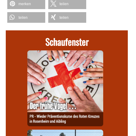
merken
teilen
teilen
teilen
Schaufenster