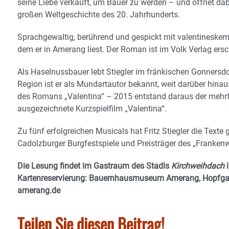
seine Liebe verkauft, um Bauer zu werden – und öffnet dab
großen Weltgeschichte des 20. Jahrhunderts.
Sprachgewaltig, berührend und gespickt mit valentineske
dem er in Amerang liest. Der Roman ist im Volk Verlag ers
Als Haselnussbauer lebt Stiegler im fränkischen Gonnersdor
Region ist er als Mundartautor bekannt, weit darüber hinau
des Romans „Valentina“ – 2015 entstand daraus der mehr
ausgezeichnete Kurzspielfilm „Valentina“.
Zu fünf erfolgreichen Musicals hat Fritz Stiegler die Texte
Cadolzburger Burgfestspiele und Preisträger des „Frankenw
Die Lesung findet im Gastraum des Stadls
Kirchweihdach
i
Kartenreservierung: Bauernhausmuseum Amerang, Hopfga
amerang.de
Teilen Sie diesen Beitrag!