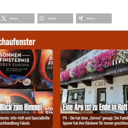
teilen
teilen
teilen
chaufenster