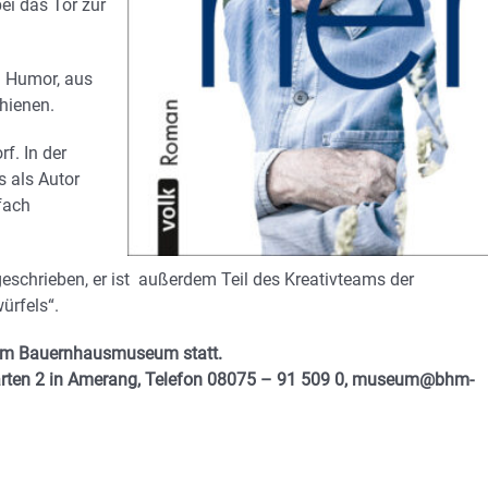
ei das Tor zur
m Humor, aus
chienen.
f. In der
s als Autor
fach
 geschrieben, er ist außerdem Teil des Kreativteams der
ürfels“.
m Bauernhausmuseum statt.
rten 2 in Amerang, Telefon 08075 – 91 509 0, museum@bhm-