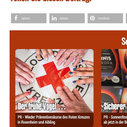
teilen
teilen
merken
S