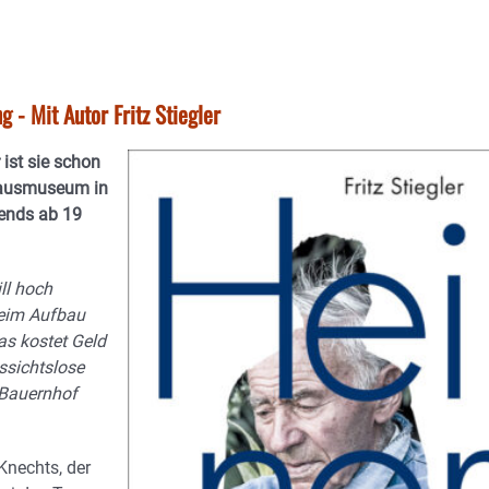
- Mit Autor Fritz Stiegler
 ist sie schon
nhausmuseum in
bends ab 19
ll hoch
beim Aufbau
as kostet Geld
ssichtslose
 Bauernhof
 Knechts, der