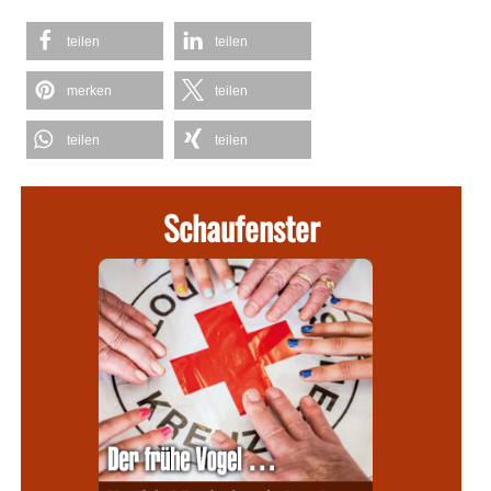
teilen
teilen
merken
teilen
teilen
teilen
Schaufenster