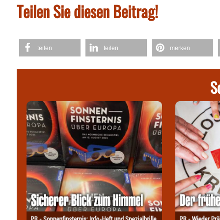
Teilen Sie diesen Beitrag!
teilen
teilen
merken
S