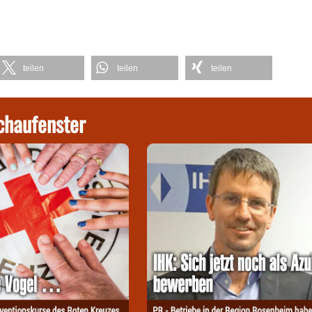
teilen
teilen
teilen
chaufenster