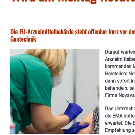
Die EU-Arzneimittelbehörde steht offenbar kurz vor de
Gentechnik
Darauf warten
Arzneimittelb
kommenden Mo
Herstellers N
dann sofort i
behandeln, te
Firma Novavax
Das Unternehm
die EMA hatte
erwartet. Die
Empfehlung a