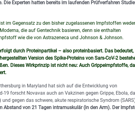
. Die Experten hatten bereits im laufenden Prüfverfahren Studi
t im Gegensatz zu den bisher zugelassenen Impfstoffen wede
Moderna, die auf Gentechnik basieren, denn sie enthalten
-Impfstoff wie die von Astrazeneca und Johnson & Johnson.
olgt durch Proteinpartikel – also proteinbasiert. Das bedeutet,
r hergestellten Version des Spike-Proteins von Sars-CoV-2 besteh
ßen. Dieses Wirkprinzip ist nicht neu: Auch Grippeimpfstoffe, d
rt.
ersburg in Maryland hat sich auf die Entwicklung von
id-19 forscht Novavax auch an Vakzinen gegen Grippe, Ebola, d
und gegen das schwere, akute respiratorische Syndrom (SARS)
m Abstand von 21 Tagen intramuskulär (in den Arm). Der Impfst