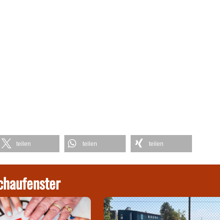
teilen
teilen
teilen
chaufenster