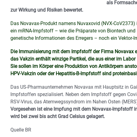
als Formsache
zur Wirkung und Risiken bewertet.
Das Novavax-Produkt namens Nuvaxovid (NVX-CoV2373) is
ein mRNA-Impfstoff – wie die Präparate von Biontech und 
genetische Informationen des Erregers – noch ein Vektor
Die Immunisierung mit dem Impfstoff der Firma Novavax erf
das Vakzin enthält winzige Partikel, die aus einer im Labo
Sie sollen im Körper eine Produktion von Antikörpern ansto
HPV-Vakzin oder der Hepatitis-B-Impfstoff sind proteinbasie
Das US-Pharmaunternehmen Novavax mit Hauptsitz in Gaith
Impfstoffen spezialisiert. Neben dem Impfstoff gegen Cov
RSV-Virus, das Atemwegssyndrom im Nahen Osten (MERS) 
Vorgesehen ist eine Impfung mit dem Novavax-Impfstoff i
wird bei zwei bis acht Grad Celsius gelagert.
Quelle BR