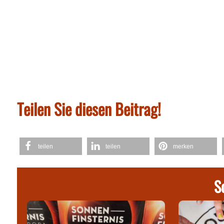
Teilen Sie diesen Beitrag!
teilen
teilen
merken
S