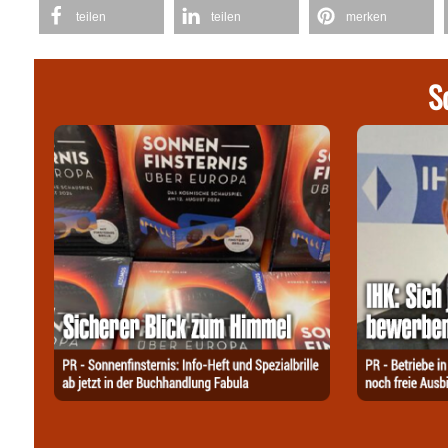
teilen
teilen
merken
S