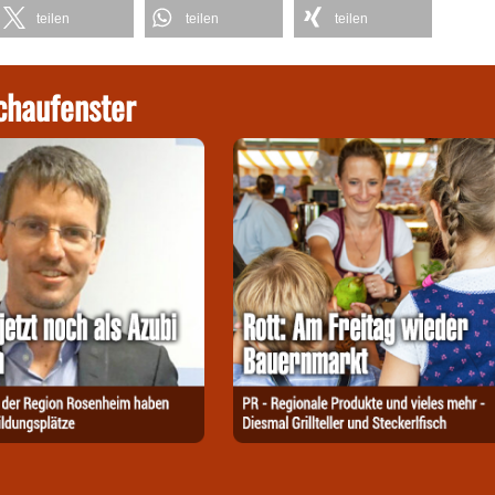
teilen
teilen
teilen
chaufenster