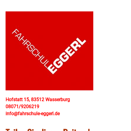
Hofstatt 15, 83512 Wasserburg
08071/9206219
info@fahrschule-eggerl.de