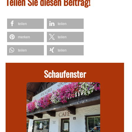
Teilen Sie diesen Beitrag!
teilen
teilen
merken
teilen
teilen
teilen
Schaufenster