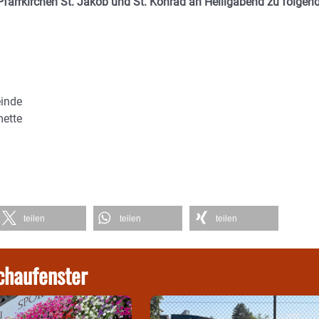
Pfarrkirchen St. Jakob und St. Konrad an Heiligabend zu folgen
einde
mette
teilen
teilen
teilen
chaufenster