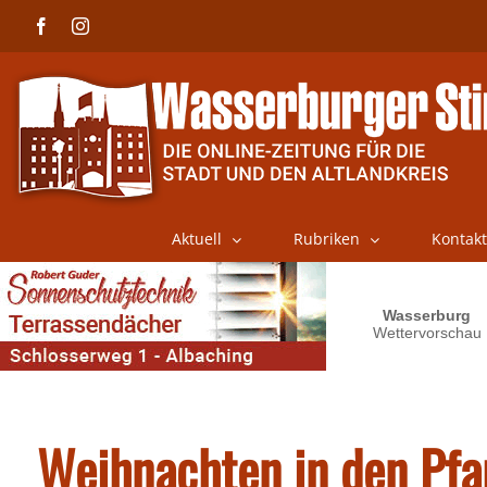
Skip
Facebook
Instagram
to
content
Aktuell
Rubriken
Kontakt
Weihnachten in den Pfa