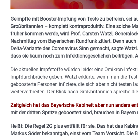
Geimpfte mit Booster-Impfung von Tests zu befreien, sei a
Großbritannien – komplett kontraproduktiv. Eine solche 
früher kommen werde, wird Prof. Carsten Watzl, Generalse
Nachmittag vom Bayerischen Rundfunk zitiert. Denn auch G
Delta-Variante des Coronavirus Sinn gemacht, sagte Watzl.
dass sie kaum noch zum Infektionsgeschehen beitrügen. Ab
Die aktuellen Impfstoffe würden leider eine Omikron-Infekt
Impfdurchbrüche geben. Watzl erklärte, wenn man die Testpf
geboosterte Personen infiziere, die sich aber nicht testen 
weiterverbreiten. Der Blick nach Großbritannien spreche di
Zeitgleich hat das Bayerische Kabinett aber nun anders en
mit der dritten Spritze geboostert sind, brauchen in Bayern
Heißt: Die Regel 2G plus entfällt für sie. Das hat das Kab
Markus Söder bekanntgab, einst vom Team Vorsicht. Die Boo