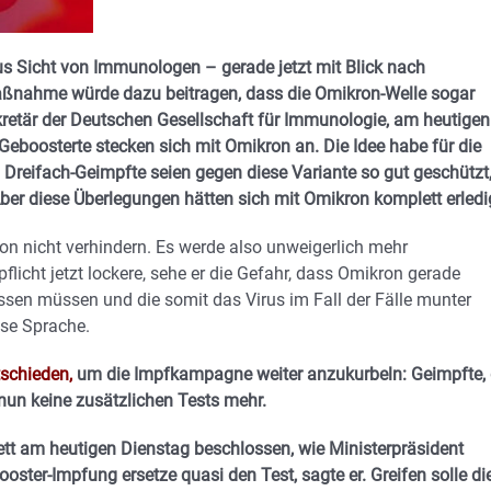
us Sicht von Immunologen – gerade jetzt mit Blick nach
Maßnahme würde dazu beitragen, dass die Omikron-Welle sogar
kretär der Deutschen Gesellschaft für Immunologie, am heutigen
eboosterte stecken sich mit Omikron an. Die Idee habe für die
 Dreifach-Geimpfte seien gegen diese Variante so gut geschützt
er diese Überlegungen hätten sich mit Omikron komplett erledi
ion nicht verhindern. Es werde also unweigerlich mehr
licht jetzt lockere, sehe er die Gefahr, dass Omikron gerade
lassen müssen und die somit das Virus im Fall der Fälle munter
ese Sprache.
tschieden,
um die Impfkampagne weiter anzukurbeln: Geimpfte, 
 nun keine zusätzlichen Tests mehr.
inett am heutigen Dienstag beschlossen, wie Ministerpräsident
ster-Impfung ersetze quasi den Test, sagte er. Greifen solle di