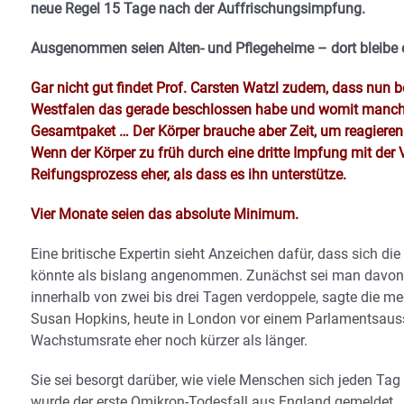
neue Regel 15 Tage nach der Auffrischungsimpfung.
Ausgenommen seien Alten- und Pflegeheime – dort bleibe es 
Gar nicht gut findet Prof. Carsten Watzl zudem, dass nun b
Westfalen das gerade beschlossen habe und womit manch we
Gesamtpaket … Der Körper brauche aber Zeit, um reagieren
Wenn der Körper zu früh durch eine dritte Impfung mit der 
Reifungsprozess eher, als dass es ihn unterstütze.
Vier Monate seien das absolute Minimum.
Eine britische Expertin sieht Anzeichen dafür, dass sich di
könnte als bislang angenommen. Zunächst sei man davon a
innerhalb von zwei bis drei Tagen verdoppele, sagte die me
Susan Hopkins, heute in London vor einem Parlamentsauss
Wachstumsrate eher noch kürzer als länger.
Sie sei besorgt darüber, wie viele Menschen sich jeden Tag
wurde der erste Omikron-Todesfall aus England gemeldet.