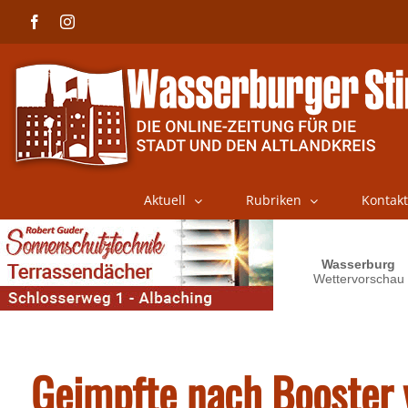
Skip
Facebook
Instagram
to
content
Aktuell
Rubriken
Kontakt
Geimpfte nach Booster v