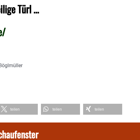
ilige Türl …
e/
Böglmüller
teilen
teilen
teilen
chaufenster