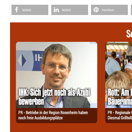
teilen
teilen
merken
S