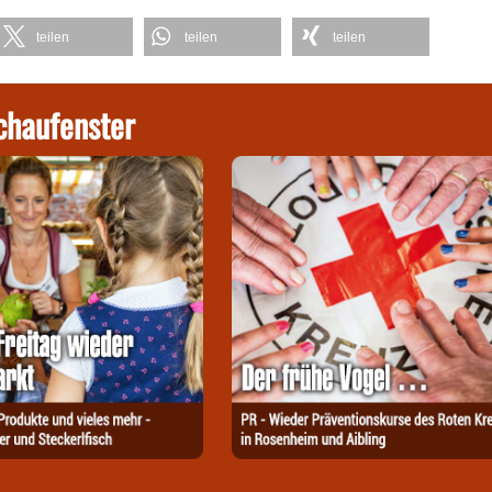
teilen
teilen
teilen
chaufenster