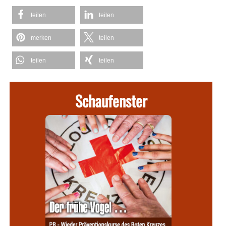
teilen
teilen
merken
teilen
teilen
teilen
Schaufenster