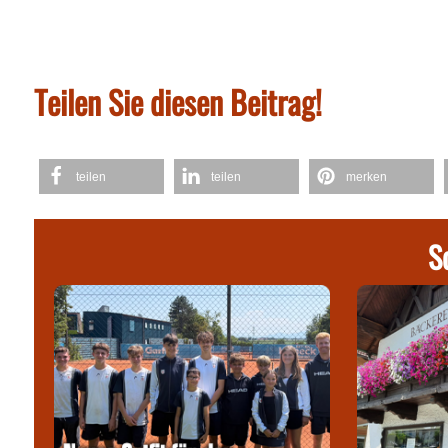
Teilen Sie diesen Beitrag!
teilen
teilen
merken
S