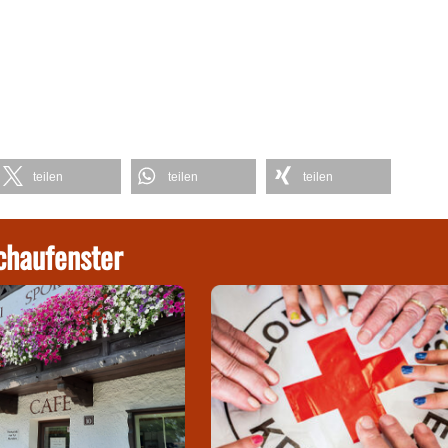
teilen
teilen
teilen
chaufenster