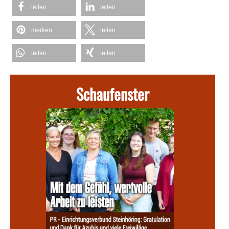
teilen
teilen
merken
teilen
teilen
teilen
Schaufenster