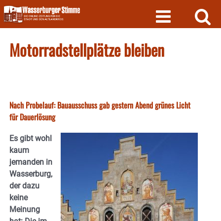
Skip
to
content
Motorradstellplätze bleiben
Nach Probelauf: Bauausschuss gab gestern Abend grünes Licht
für Dauerlösung
Es gibt wohl
kaum
jemanden in
Wasserburg,
der dazu
keine
Meinung