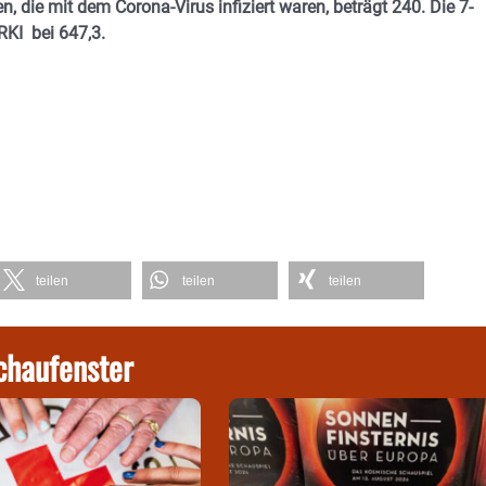
n, die mit dem Corona-Virus infiziert waren, beträgt 240. Die 7-
RKI bei 647,3.
teilen
teilen
teilen
chaufenster