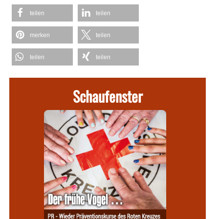
teilen
teilen
merken
teilen
teilen
teilen
Schaufenster