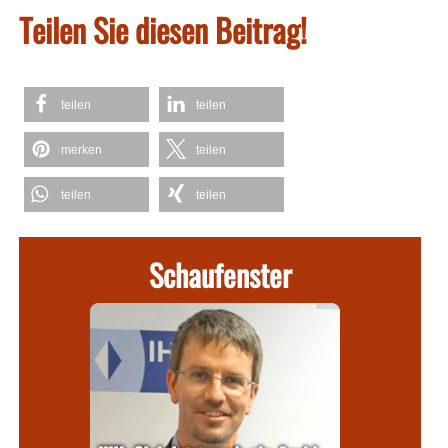
Teilen Sie diesen Beitrag!
teilen
teilen
merken
teilen
teilen
teilen
Schaufenster