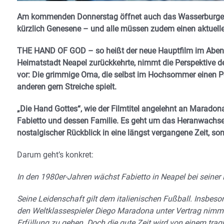
Am kommenden Donnerstag öffnet auch das Wasserburger U
kürzlich Genesene – und alle müssen zudem einen aktuelle
THE HAND OF GOD – so heißt der neue Hauptfilm im Abend
Heimatstadt Neapel zurückkehrte, nimmt die Perspektive de
vor: Die grimmige Oma, die selbst im Hochsommer einen Pel
anderen gern Streiche spielt.
„Die Hand Gottes“, wie der Filmtitel angelehnt an Maradon
Fabietto und dessen Familie. Es geht um das Heranwachsen,
nostalgischer Rückblick in eine längst vergangene Zeit, 
Darum geht’s konkret:
In den 1980er-Jahren wächst Fabietto in Neapel bei seiner 
Seine Leidenschaft gilt dem italienischen Fußball. Insbes
den Weltklassespieler Diego Maradona unter Vertrag nimmt,
Erfüllung zu gehen. Doch die gute Zeit wird von einem trag