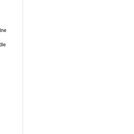
ine
die