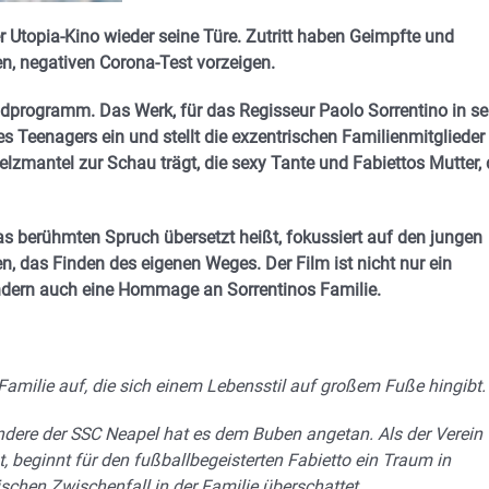
topia-Kino wieder seine Türe. Zutritt haben Geimpfte und
n, negativen Corona-Test vorzeigen.
programm. Das Werk, für das Regisseur Paolo Sorrentino in se
s Teenagers ein und stellt die exzentrischen Familienmitglieder
zmantel zur Schau trägt, die sexy Tante und Fabiettos Mutter, 
as berühmten Spruch übersetzt heißt, fokussiert auf den jungen
 das Finden des eigenen Weges. Der Film ist nicht nur ein
sondern auch eine Hommage an Sorrentinos Familie.
Familie auf, die sich einem Lebensstil auf großem Fuße hingibt.
ondere der SSC Neapel hat es dem Buben angetan. Als der Verein
 beginnt für den fußballbegeisterten Fabietto ein Traum in
ischen Zwischenfall in der Familie überschattet.