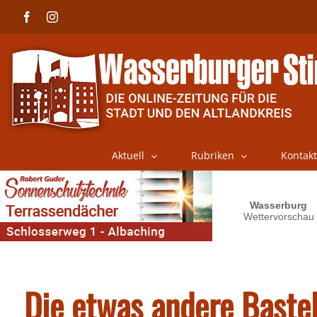
Skip
Facebook
Instagram
to
content
Aktuell
Rubriken
Kontakt
Die etwas andere Baste