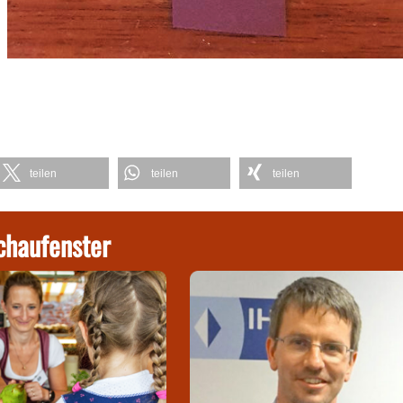
teilen
teilen
teilen
chaufenster