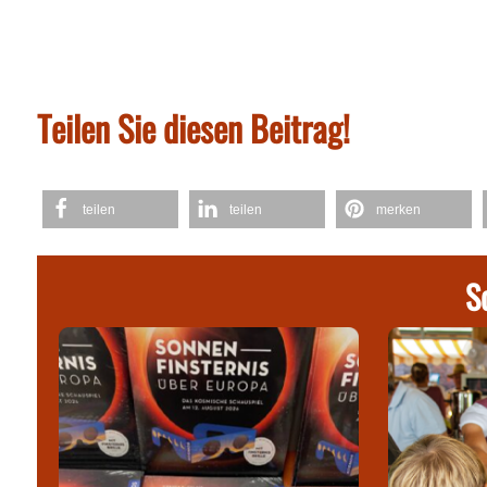
Teilen Sie diesen Beitrag!
teilen
teilen
merken
S