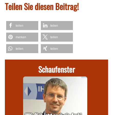
Teilen Sie diesen Beitrag!
teilen
teilen
merken
teilen
teilen
teilen
Schaufenster