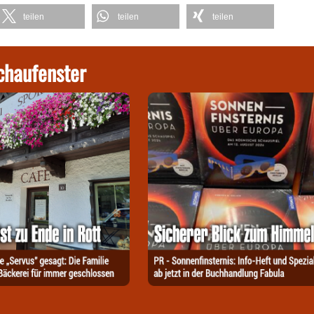
teilen
teilen
teilen
chaufenster