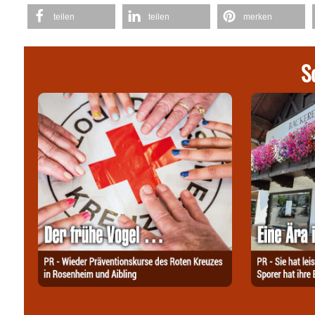
teilen
teilen
merken
S