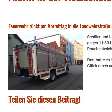
Feuerwehr rückt am Vormittag in die Landwehrstraße 
Schüler und L
gegen 11.30 U
Rauchentwick
Dort hatte es
Glück rasch u
Teilen Sie diesen Beitrag!