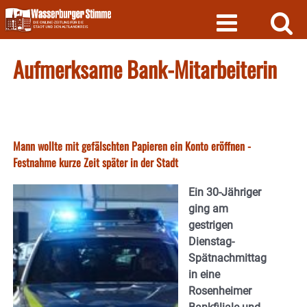
Skip
to
content
Aufmerksame Bank-Mitarbeiterin
Mann wollte mit gefälschten Papieren ein Konto eröffnen -
Festnahme kurze Zeit später in der Stadt
Ein 30-Jähriger
ging am
gestrigen
Dienstag-
Spätnachmittag
in eine
Rosenheimer