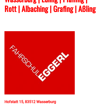
Rott | Albaching
| Grafing
| Aßling
Hofstatt 15, 83512 Wasserburg