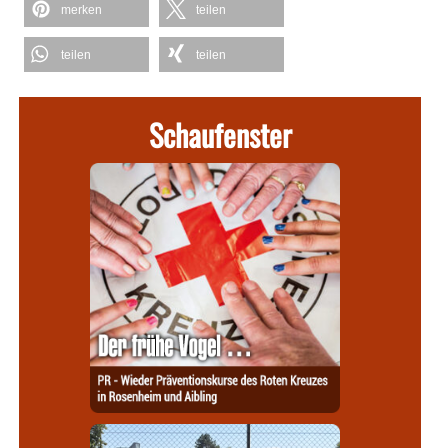
merken
teilen
teilen
teilen
Schaufenster