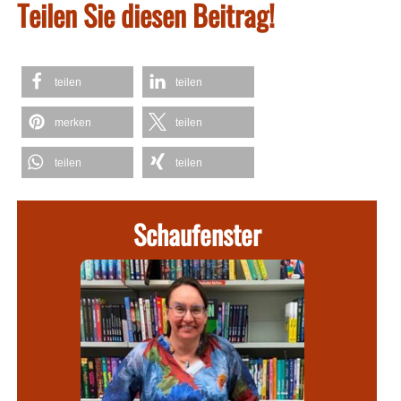
Teilen Sie diesen Beitrag!
teilen
teilen
merken
teilen
teilen
teilen
Schaufenster