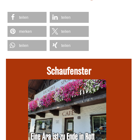
teilen
teilen
merken
teilen
teilen
teilen
Schaufenster