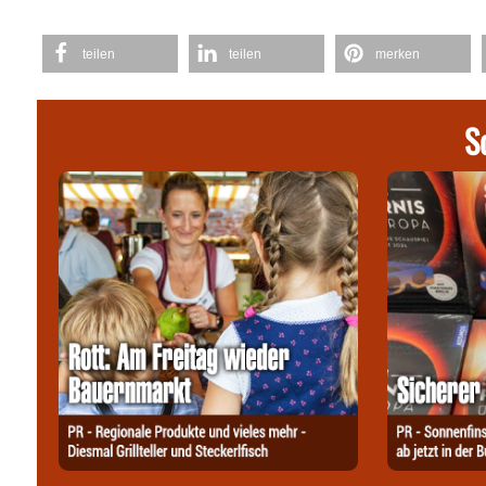
teilen
teilen
merken
S