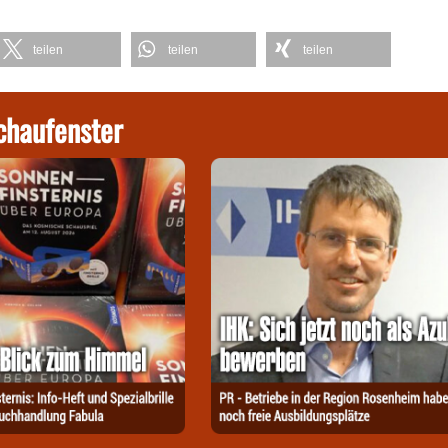
teilen
teilen
teilen
chaufenster