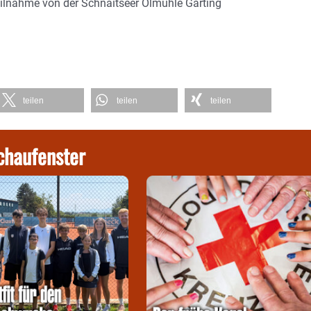
eilnahme von der Schnaitseer Ölmühle Garting
teilen
teilen
teilen
chaufenster