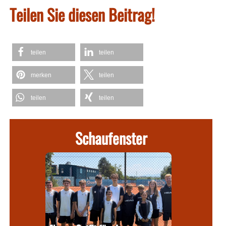
Teilen Sie diesen Beitrag!
teilen
teilen
merken
teilen
teilen
teilen
Schaufenster