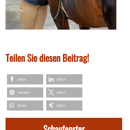
Teilen Sie diesen Beitrag!
teilen
teilen
merken
teilen
teilen
teilen
Schaufenster