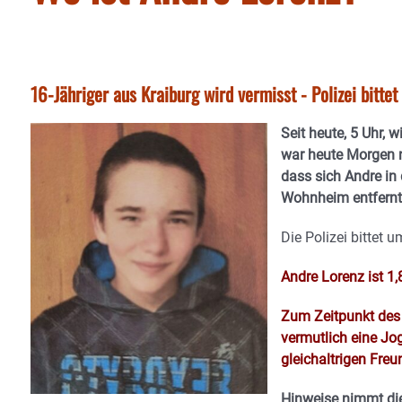
16-Jähriger aus Kraiburg wird vermisst - Polizei bitte
Seit heute, 5 Uhr, 
war heute Morgen 
dass sich Andre i
Wohnheim entfernte
Die Polizei bittet 
Andre Lorenz ist 1
Zum Zeitpunkt des 
vermutlich eine J
gleichaltrigen Freu
Hinweise nimmt die