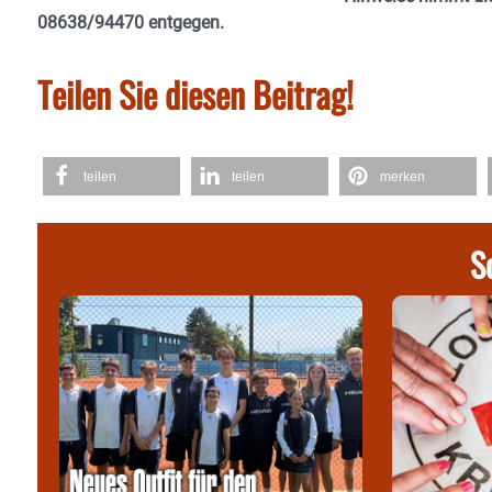
08638/94470 entgegen.
Teilen Sie diesen Beitrag!
teilen
teilen
merken
S