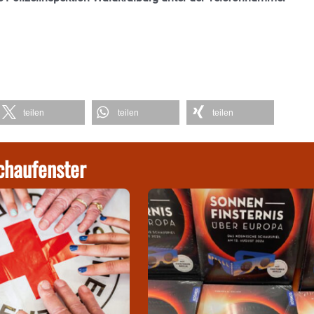
teilen
teilen
teilen
chaufenster