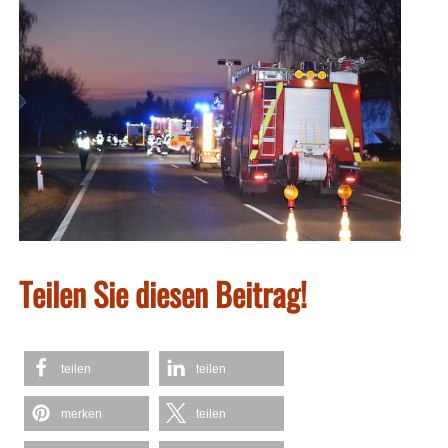
Teilen Sie diesen Beitrag!
teilen
teilen
merken
teilen