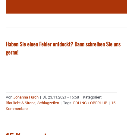
Haben Sie einen Fehler entdeckt? Dann schreiben Sie uns
gerne!
Von
Johanna Furch
|
Di. 23.11.2021 - 16:58
|
Kategorien:
Blaulicht & Sirene
,
Schlagzeilen
|
Tags:
EDLING / OBERHUB
|
15
Kommentare