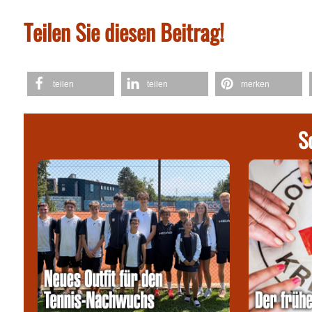
Teilen Sie diesen Beitrag!
teilen
teilen
merken
S