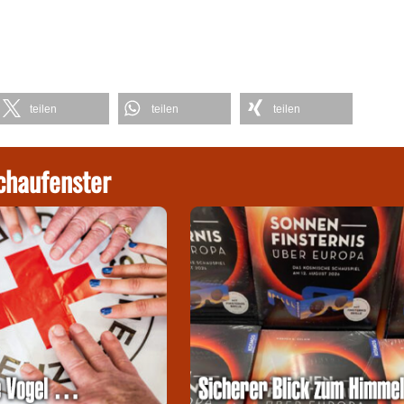
teilen
teilen
teilen
chaufenster