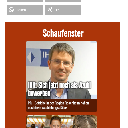
teilen
teilen
Schaufenster