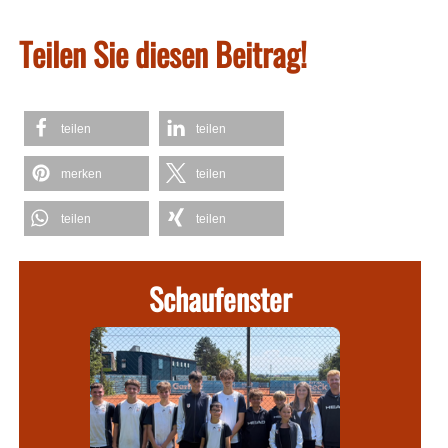
Teilen Sie diesen Beitrag!
teilen
teilen
merken
teilen
teilen
teilen
Schaufenster