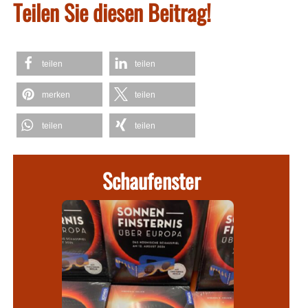
Teilen Sie diesen Beitrag!
teilen
teilen
merken
teilen
teilen
teilen
Schaufenster