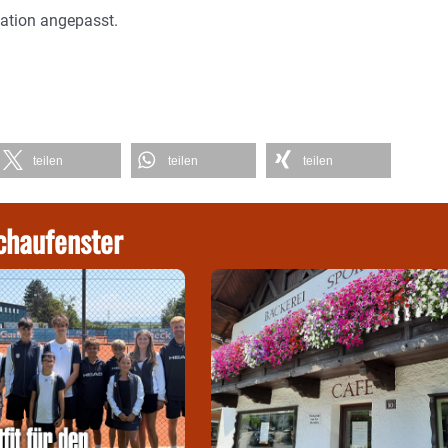
uation angepasst.
teilen
teilen
teilen
chaufenster