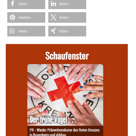
teilen
teilen
merken
teilen
teilen
teilen
Schaufenster