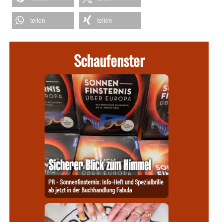
teilen
teilen
Schaufenster