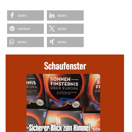
teilen
teilen
merken
teilen
teilen
teilen
Schaufenster