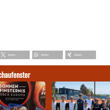
teilen
teilen
teilen
chaufenster