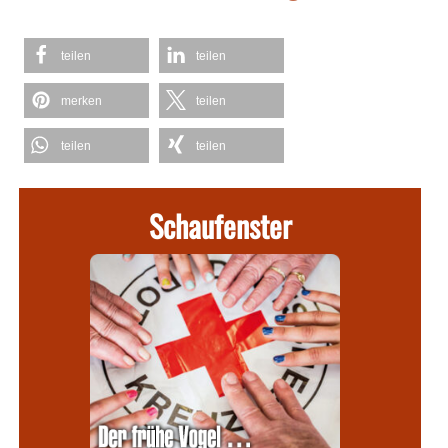
teilen
teilen
merken
teilen
teilen
teilen
Schaufenster