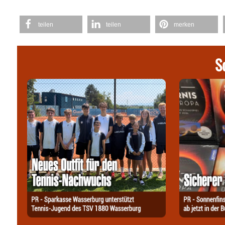
teilen
teilen
merken
S