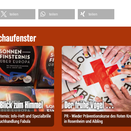
teilen
teilen
teilen
chaufenster