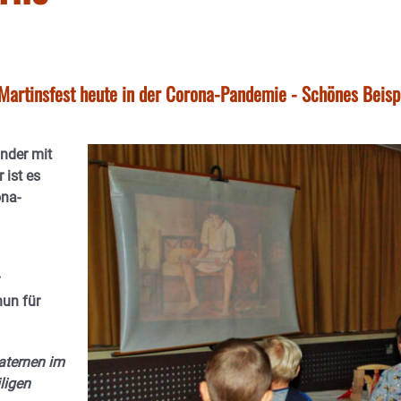
-Martinsfest heute in der Corona-Pandemie - Schönes Beisp
inder mit
 ist es
ona-
nun für
Laternen im
ligen