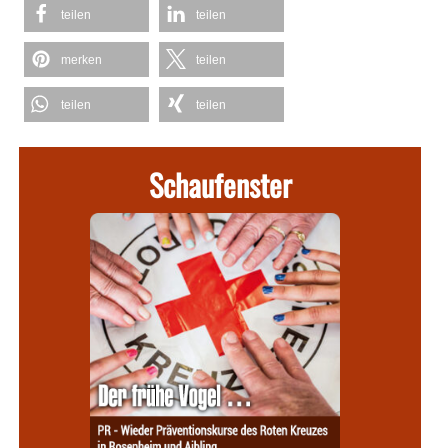
teilen
teilen
merken
teilen
teilen
teilen
Schaufenster