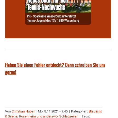
Haben Sie einen Fehler entdeckt? Dann schreiben Sie uns
gerne!
Von
Christian Huber
|
Mo. 8.11.2021 - 9:45
|
Kategorien:
Blaulicht
& Sirene
,
Rosenheim und anderswo
,
Schlagzeilen
|
Tags: