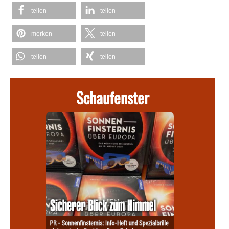
teilen
teilen
merken
teilen
teilen
teilen
Schaufenster